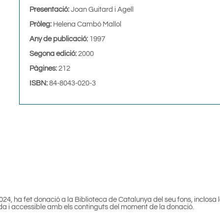
Presentació:
Joan Guitard i Agell
Pròleg:
Helena Cambó Mallol
Any de publicació:
1997
Segona edició:
2000
Pàgines:
212
ISBN:
84-8043-020-3
4, ha fet donació a la Biblioteca de Catalunya del seu fons, inclosa 
da i accessible amb els continguts del moment de la donació.