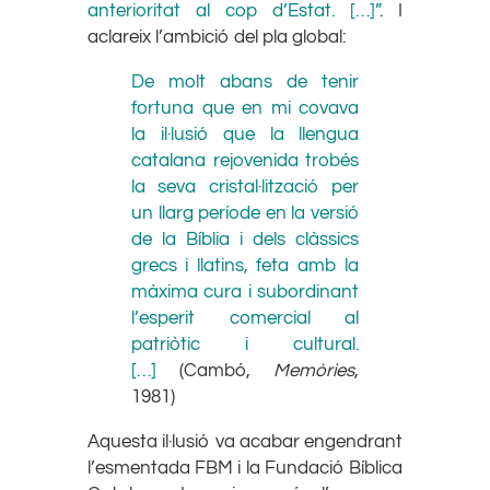
anterioritat al cop d’Estat. […]”
. I
aclareix l’ambició del pla global:
De molt abans de tenir
fortuna que en mi covava
la il·lusió que la llengua
catalana rejovenida trobés
la seva cristal·lització per
un llarg període en la versió
de la Bíblia i dels clàssics
grecs i llatins, feta amb la
màxima cura i subordinant
l’esperit comercial al
patriòtic i cultural.
[…]
(Cambó,
Memòries
,
1981)
Aquesta il·lusió va acabar engendrant
l’esmentada FBM i la Fundació Bíblica