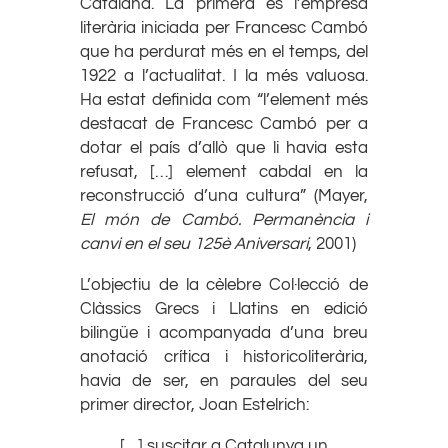
Catalana. La primera és l’empresa
literària iniciada per Francesc Cambó
que ha perdurat més en el temps, del
1922 a l’actualitat. I la més valuosa.
Ha estat definida com “l’element més
destacat de Francesc Cambó per a
dotar el país d’allò que li havia esta
refusat, […] element cabdal en la
reconstrucció d’una cultura” (Mayer,
El món de Cambó. Permanència i
canvi en el seu 125è Aniversari
, 2001)
L’objectiu de la cèlebre Col·lecció de
Clàssics Grecs i Llatins en edició
bilingüe i acompanyada d’una breu
anotació crítica i historicoliterària,
havia de ser, en paraules del seu
primer director, Joan Estelrich:
[…] suscitar a Catalunya un