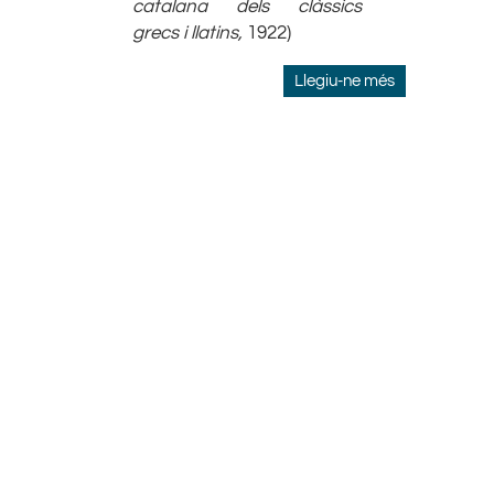
catalana dels clàssics
grecs i llatins,
1922)
Llegiu-ne més